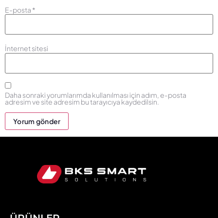
E-posta
*
İnternet sitesi
Daha sonraki yorumlarımda kullanılması için adım, e-posta
adresim ve site adresim bu tarayıcıya kaydedilsin.
ÜRÜNLER