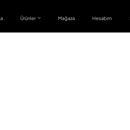
fa
Ürünler
Mağaza
Hesabım