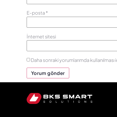
E-posta
*
İnternet sitesi
Daha sonraki yorumlarımda kullanılması i